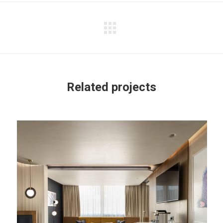
Back
Next
to
project:
list
Related projects