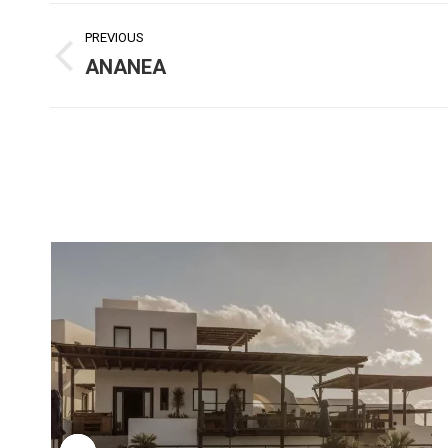
Project
PREVIOUS
navigation
ANANEA
Previous
project: