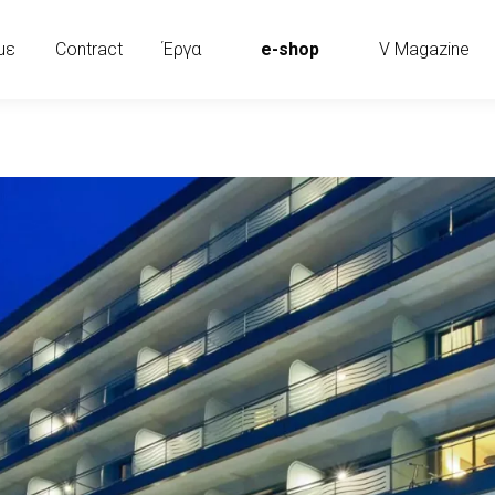
με
Contract
Έργα
e-shop
V Magazine