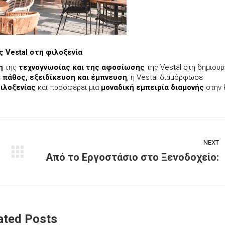
ης
Vestal στη φιλοξενία
η
της
τεχνογνωσίας και της αφοσίωσης
της Vestal στη δημιουρ
ε
πάθος, εξειδίκευση και έμπνευση
, η Vestal διαμόρφωσε
φιλοξενίας
και προσφέρει μια
μοναδική εμπειρία διαμονής
στην 
NEXT
Από το Εργοστάσιο στο Ξενοδοχείο:
Back
Next
to
post:
list
ated Posts