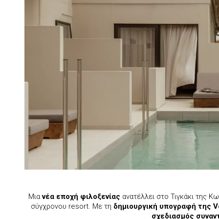
Μια
νέα εποχή φιλοξενίας
ανατέλλει στο Τιγκάκι της Κω
σύγχρονου resort. Με τη
δημιουργική υπογραφή της Ve
σχεδιασμός συναντ