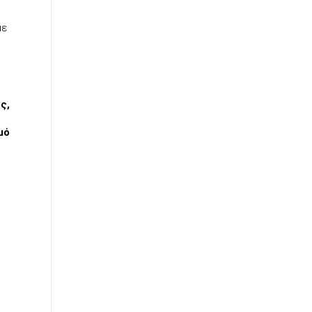
ε
ς,
μό