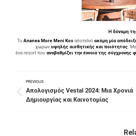
Η δύναμη τ
Το
Ananea
More
Meni
Kos
αποτελεί
ακόμη μία απόδειξ
χώρων
υψηλής αισθητικής και ποιότητας
. Μ
ένα resort που
αναβαθμίζει την έννοια της σύγχρονης 
Post
PREVIOUS
navigation
Απολογισμός Vestal 2024: Μια Χρονιά
Previous
Δημιουργίας και Καινοτομίας
post:
Rel