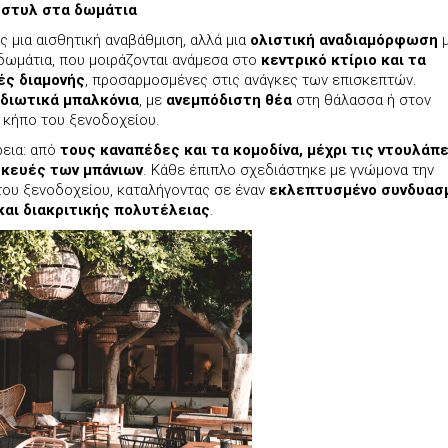
 στυλ στα δωμάτια
 μια αισθητική αναβάθμιση, αλλά μια
ολιστική αναδιαμόρφωση
μ
 δωμάτια, που μοιράζονται ανάμεσα στο
κεντρικό κτίριο και τα
ές διαμονής
, προσαρμοσμένες στις ανάγκες των επισκεπτών.
ιδιωτικά μπαλκόνια
, με
ανεμπόδιστη θέα
στη θάλασσα ή στον
 κήπο του ξενοδοχείου.
ρεια: από
τους καναπέδες και τα κομοδίνα, μέχρι τις ντουλάπε
ασκευές των μπάνιων
. Κάθε έπιπλο σχεδιάστηκε με γνώμονα την
του ξενοδοχείου, καταλήγοντας σε έναν
εκλεπτυσμένο συνδυασ
και διακριτικής πολυτέλειας
.