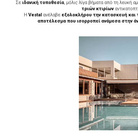
Σε
ιδανική τοποθεσία
, μόλις λίγα βήματα από τη λευκή α
τριών κτιρίων
αντικατοπτρ
Η
Vestal
ανέλαβε
εξολοκλήρου την κατασκευή και 
αποτέλεσμα που ισορροπεί ανάμεσα στην άνε