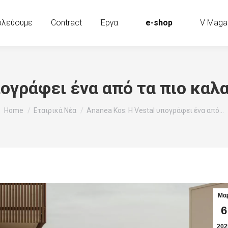
υλεύουμε
Contract
Έργα
e-shop
V Maga
πογράφει ένα από τα πιο καλ
You are here:
Home
Εταιρικά Νέα
Ananea Kos: Η Vestal υπογράφει ένα από…
Μα
6
202