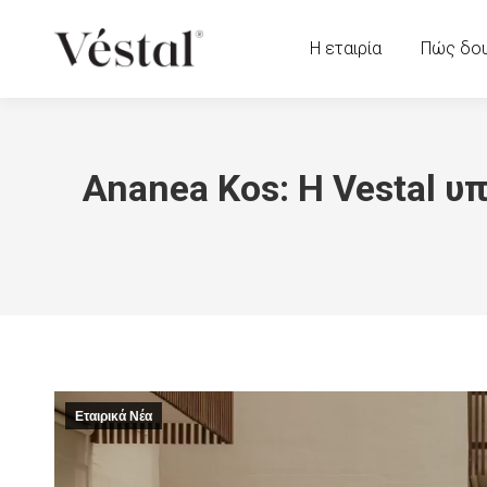
Η εταιρία
Πώς δο
Ananea Kos: Η Vestal υ
Εταιρικά Νέα