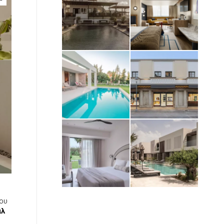
του
αλ