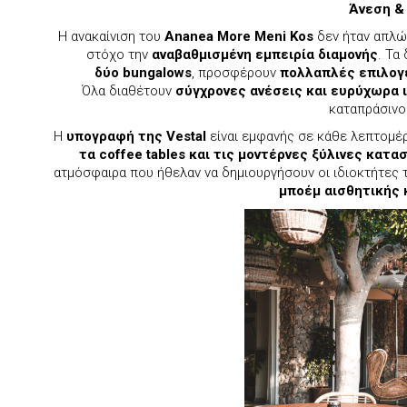
Άνεση &
Η ανακαίνιση του
Ananea
More
Meni
Kos
δεν ήταν απλώς
στόχο την
αναβαθμισμένη εμπειρία διαμονής
. Τα
δύο
bungalows
, προσφέρουν
πολλαπλές επιλογ
Όλα διαθέτουν
σύγχρονες ανέσεις και ευρύχωρα 
καταπράσινο
Η
υπογραφή της
Vestal
είναι εμφανής σε κάθε λεπτομέ
τα
coffee
tables και τις μοντέρνες ξύλινες κατ
ατμόσφαιρα που ήθελαν να δημιουργήσουν οι ιδιοκτήτες 
μποέμ αισθητικής 